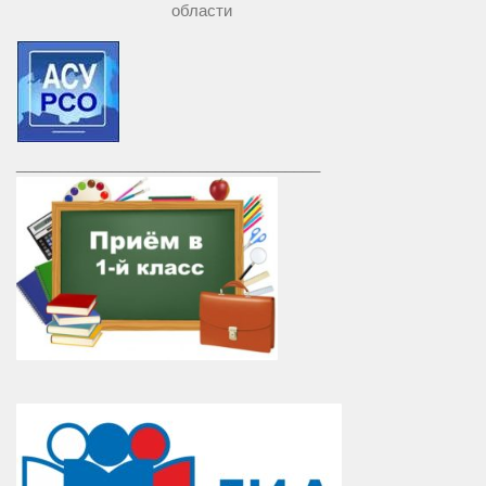
области
___________________________________