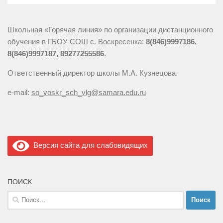
Школьная «Горячая линия» по организации дистанционного
обучения в ГБОУ СОШ с. Воскресенка:
8(846)9997186,
8(846)9997187, 89277255586
.
Ответственный директор школы М.А. Кузнецова.
e-mail:
so_voskr_sch_vlg@samara.edu.ru
Версия сайта для слабовидящих
ПОИСК
Найти: