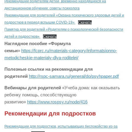
Рекомендации родителям детей, временно находящихся на
дистанционном обучении: советы психолога
Рекомендации для родителей «Охрана психического здоровья детей и
подростков в период вспышки COVID-19»
Скачать
Памятка для родителей «Родителям о психологической безопасности
детей и подростков»
Скачать
Наглядное пособие «Формула
семьи
»
https://fcprc.ru/materials-category/informatsionno-
metodicheskie-materialy-dlya-roditelej/
Полезные ссылки на рекомендации для
родителей
http://rspc-samara.ru/general/do/psyhpaper.pdf
Вебинары для родителей
«Учеба дома: как оказывать
ребенку помощь, способствующую
развитию»
https://www.rospsy.ru/node/416
Рекомендации для подростков
Рекомендации для подростков, испытывающих беспокойство из-за