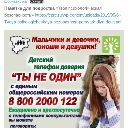
коронавируса
Скачать
Памятка для подростка
«Твоя психологическая
безопасность»
https://fcprc.ru/wp-content/uploads/2019/05/6.-
Tvoya-psihologicheskaya-bezopasnost-pamyatk-dlya-detej.pdf