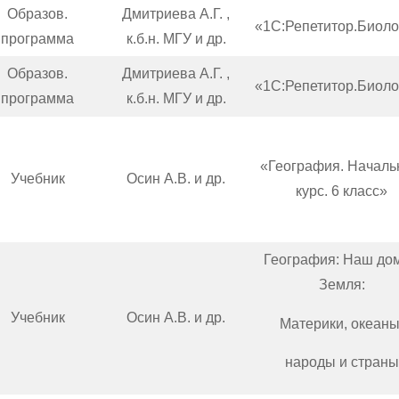
Образов.
Дмитриева А.Г. ,
«1С:Репетитор.Биоло
программа
к.б.н. МГУ и др.
Образов.
Дмитриева А.Г. ,
«1С:Репетитор.Биоло
программа
к.б.н. МГУ и др.
«География. Начал
Учебник
Осин А.В. и др.
курс. 6 класс»
География: Наш до
Земля:
Учебник
Осин А.В. и др.
Материки, океаны
народы и страны