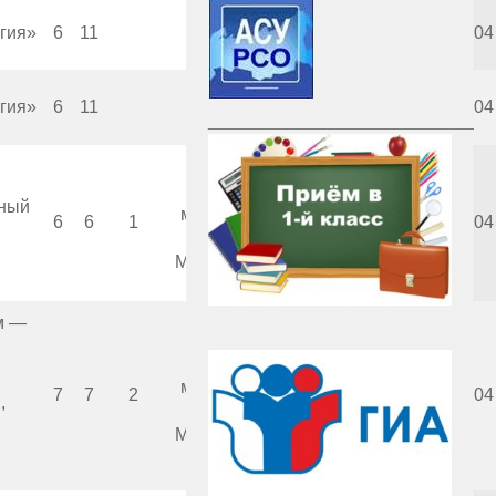
гия»
6
11
Фирма «1С»
1999
2004
гия»
6
11
Фирма «1С»
2000
2004
________________________________
Республиканский
ьный
мультимедиацентр,
6
6
1
2000
2004
Минобразования РФ
м —
Республиканский
мультимедиацентр,
7
7
2
2000
2004
,
Минобразования РФ