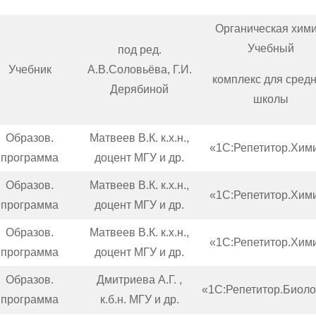
Органическая хими
Учебный
под ред.
Учебник
А.В.Соловьёва, Г.И.
комплекс для сред
Дерябиной
школы
Образов.
Матвеев В.К. к.х.н.,
«1С:Репетитор.Хим
программа
доцент МГУ и др.
Образов.
Матвеев В.К. к.х.н.,
«1С:Репетитор.Хим
программа
доцент МГУ и др.
Образов.
Матвеев В.К. к.х.н.,
«1С:Репетитор.Хим
программа
доцент МГУ и др.
Образов.
Дмитриева А.Г. ,
«1С:Репетитор.Биоло
программа
к.б.н. МГУ и др.