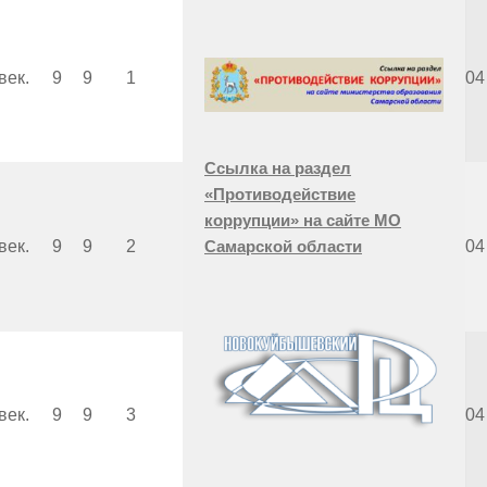
век.
9
9
1
Клио-Софт
2000
2004
Ссылка на раздел
«Противодействие
коррупции» на сайте МО
век.
9
9
2
Клио-Софт
2000
2004
Самарской области
век.
9
9
3
Клио-Софт
2000
2004