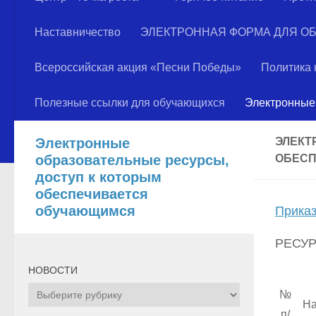
Наставничество
ЭЛЕКТРОННАЯ ФОРМА ДЛЯ О
Всероссийская акция «Песни Победы»
Политика
Полезные ссылки для обучающихся
Электронные 
Электронные
ЭЛЕКТ
образовательные ресурсы,
ОБЕС
доступ к которым
обеспечивается
обучающимся
Приказ
РЕСУР
НОВОСТИ
НОВОСТИ
№
На
п/