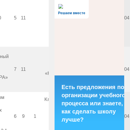
«Мультимедиа
Решаем вместе
Технологии и
0
5
11
2000
2004
Дистанционное
Обучение»
Образовательный
нный
центр
7
11
1999
2004
«КУДИЦ», М., Кордис-
РА»
Медиа
Есть предложения по
организации учебного
ом
Knowledge Revolution.
процесса или знаете,
Институт
х
как сделать школу
6
9
1
2001
2004
лучше?
новых технологий
образования