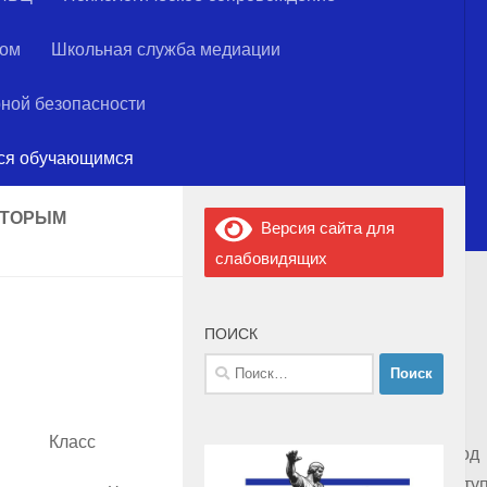
ном
Школьная служба медиации
ной безопасности
тся обучающимся
ОТОРЫМ
Версия сайта для
слабовидящих
ПОИСК
Найти:
Класс
Фирма
Год
Год
производитель/
поступ