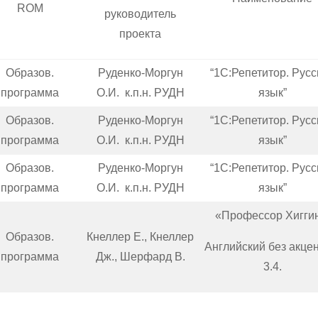
ROM
руководитель
проекта
Образов.
Руденко-Моргун
“1С:Репетитор. Русс
программа
О.И. к.п.н. РУДН
язык”
Образов.
Руденко-Моргун
“1С:Репетитор. Русс
программа
О.И. к.п.н. РУДН
язык”
Образов.
Руденко-Моргун
“1С:Репетитор. Русс
программа
О.И. к.п.н. РУДН
язык”
«Профессор Хиггин
Образов.
Кнеллер Е., Кнеллер
Английский без акцен
программа
Дж., Шерфард В.
3.4.