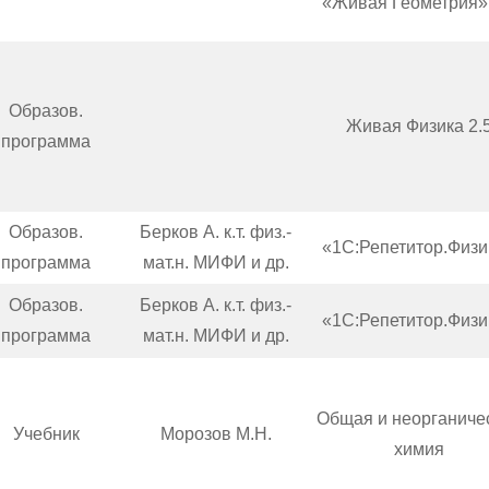
«Живая Геометрия» 
Образов.
Живая Физика 2.
программа
Образов.
Берков А. к.т. физ.-
«1С:Репетитор.Физи
программа
мат.н. МИФИ и др.
Образов.
Берков А. к.т. физ.-
«1С:Репетитор.Физи
программа
мат.н. МИФИ и др.
Общая и неорганиче
Учебник
Морозов М.Н.
химия