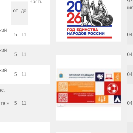
Часть
издания
лени
Издательство
от
до
кий
5
11
Фирма «1С»
1998
2004
кий
5
11
Фирма «1С»
2000
2004
кий
5
11
Фирма «1С»
2001
2004
с.
та!»
5
11
ИстраСофт
2001
2004
Copyright (c)