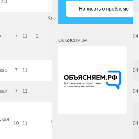
3.1
Написать о проблеме
Knowledge Revolution.
Институт
5
7
11
2
2002
2004
новых технологий
ОБЪЯСНЯЕМ
образования
ка»
7
11
Фирма «1С»
1999
2004
ка»
7
11
Фирма «1С»
2000
2004
Республиканский
ская
мультимедиацентр
10
11
2001
2004
, Йошкар-Ола