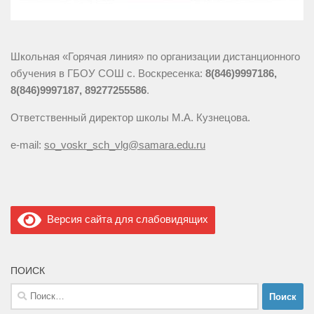
Школьная «Горячая линия» по организации дистанционного
обучения в ГБОУ СОШ с. Воскресенка:
8(846)9997186,
8(846)9997187, 89277255586
.
Ответственный директор школы М.А. Кузнецова.
e-mail:
so_voskr_sch_vlg@samara.edu.ru
Версия сайта для слабовидящих
ПОИСК
Найти: