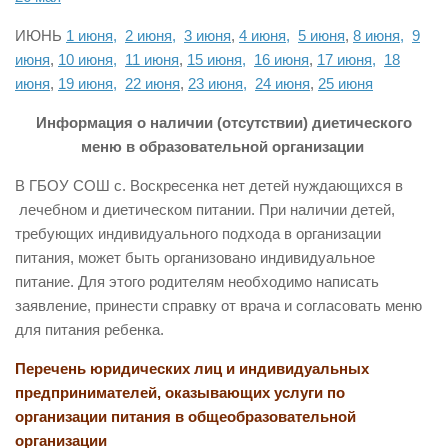
ИЮНЬ
1 июня,
2 июня,
3 июня
,
4 июня,
5 июня
,
8 июня,
9
июня
,
10 июня,
11 июня
,
15 июня,
16 июня
,
17 июня,
18
июня
,
19 июня,
22 июня
,
23 июня,
24 июня
,
25 июня
Информация о наличии (отсутствии) диетического
меню в образовательной организации
В ГБОУ СОШ с. Воскресенка нет детей нуждающихся в
лечебном и диетическом питании. При наличии детей,
требующих индивидуального подхода в организации
питания, может быть организовано индивидуальное
питание. Для этого родителям необходимо написать
заявление, принести справку от врача и согласовать меню
для питания ребенка.
Перечень юридических лиц и индивидуальных
предпринимателей, оказывающих услуги по
организации питания в общеобразовательной
организации