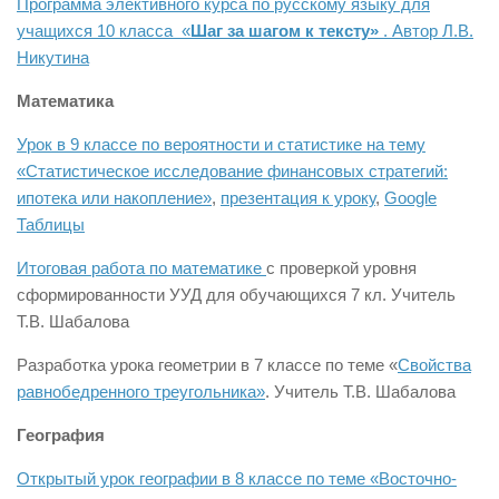
Программа элективного курса по русскому языку для
учащихся 10 класса «
Шаг за шагом к тексту»
. Автор Л.В.
Никутина
Математика
Урок в 9 классе по вероятности и статистике на тему
«Статистическое исследование финансовых стратегий:
ипотека или накопление»
,
презентация к уроку
,
Google
Таблицы
Итоговая работа по математике
с проверкой уровня
сформированности УУД для обучающихся 7 кл. Учитель
Т.В. Шабалова
Разработка урока геометрии в 7 классе по теме «
Свойства
равнобедренного треугольника»
. Учитель Т.В. Шабалова
География
Открытый урок географии в 8 классе по теме «Восточно-