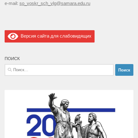
e-mail:
so_voskr_sch_vlg@samara.edu.ru
Версия сайта для слабовидящих
ПОИСК
Найти: