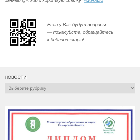
данный
QR
код и короткую ссылку
lit.to/6830
Если у Вас будут вопросы
— пожалуйста, обращайтесь
к
библиотекарю!
НОВОСТИ
НОВОСТИ