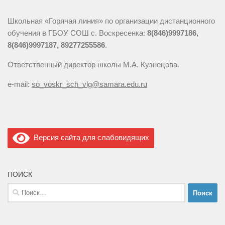
Школьная «Горячая линия» по организации дистанционного
обучения в ГБОУ СОШ с. Воскресенка:
8(846)9997186,
8(846)9997187, 89277255586
.
Ответственный директор школы М.А. Кузнецова.
e-mail:
so_voskr_sch_vlg@samara.edu.ru
Версия сайта для слабовидящих
ПОИСК
Найти: